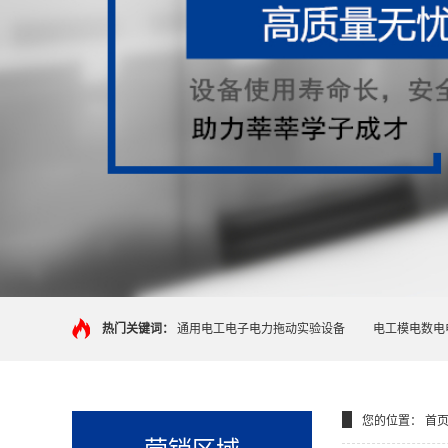
热门关键词：
通用电工电子电力拖动实验设备
电工模电数电
您的位置：
首
营销区域