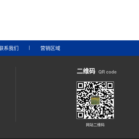
联系我们
营销区域
二维码
QR code
网站二维码