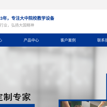
03年，专注大中院校教学设备
行业，弘扬大国精神
心
产品中心
客户案例
联系